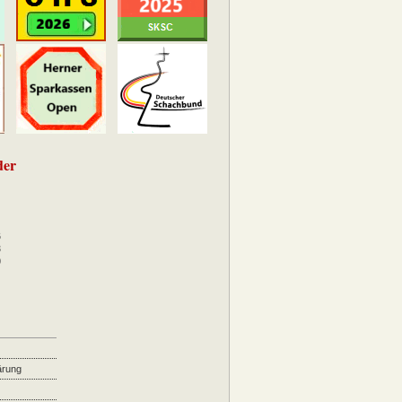
der
6
3
0
ärung