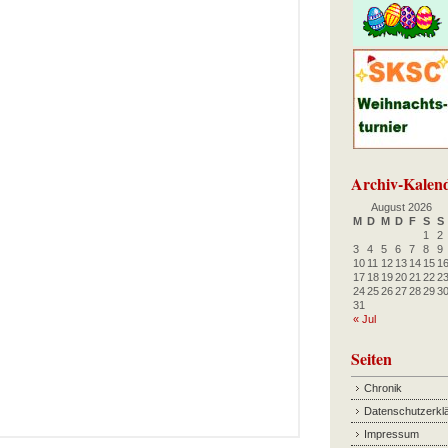
Archiv-Kalen
August 2026
M
D
M
D
F
S
S
1
2
3
4
5
6
7
8
9
10
11
12
13
14
15
1
17
18
19
20
21
22
2
24
25
26
27
28
29
3
31
« Jul
Seiten
Chronik
Datenschutzerkl
Impressum