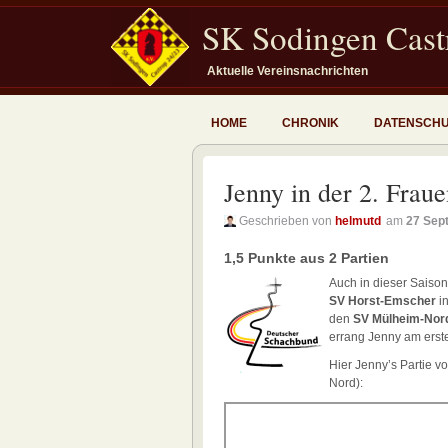
SK Sodingen Castr
Aktuelle Vereinsnachrichten
HOME
CHRONIK
DATENSCH
Jenny in der 2. Frau
Geschrieben von
helmutd
am
27 Sep
1,5 Punkte aus 2 Partien
Auch in dieser Saison
SV Horst-Emscher
in
den
SV Mülheim-Nor
errang Jenny am erste
Hier Jenny’s Partie v
Nord):