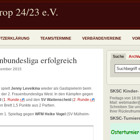
op 24/23 e.V.
UTZERKLÄRUNG
TEAMS/TERMINE
VERBÄNDE/VEREINE
VOR
Suche
Archi
enbundesliga erfolgreich
tember 2015
 spielt
Jenny Leveikina
wieder als Gastspielerin beim
SKSC Kinder- 
 der 2. Frauenbundesliga West. In den Kämpfen gegen
Freitags von 18:00
d
(
1. Runde
) und den
SV Wattenscheid
(
2. Runde
)
Mail: webmaster@
n Brett 1,5 Punkte aus 2 Partien.
Schreiben Sie uns
Ihrer Rückrufnum
om 1. Spieltag gegen
WFM Heike Vogel
(SV Mülheim-
SKSC-Turniers