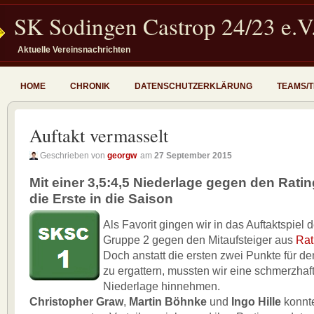
SK Sodingen Castrop 24/23 e.V
Aktuelle Vereinsnachrichten
HOME
CHRONIK
DATENSCHUTZERKLÄRUNG
TEAMS/
Auftakt vermasselt
Geschrieben von
georgw
am
27 September 2015
Mit einer 3,5:4,5 Niederlage gegen den Ratin
die Erste in die Saison
Als Favorit gingen wir in das Auftaktspie
Gruppe 2 gegen den Mitaufsteiger aus
Rat
Doch anstatt die ersten zwei Punkte für d
zu ergattern, mussten wir eine schmerzhaf
Niederlage hinnehmen.
Christopher Graw
,
Martin Böhnke
und
Ingo Hille
konnt