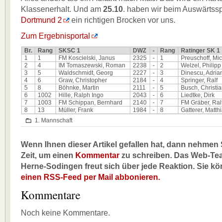
Klassenerhalt. Und am
25.10
. haben wir beim Auswärtss
Dortmund 2
ein richtigen Brocken vor uns.
Zum Ergebnisportal
Br.
Rang
SKSC 1
DWZ
-
Rang
Ratinger SK 1
1
1
FM Koscielski, Janus
2325
-
1
Preuschoff, Mi
2
4
IM Tomaszewski, Roman
2238
-
2
Welzel, Philipp
3
5
Waldschmidt, Georg
2227
-
3
Dinescu, Adria
4
6
Graw, Christopher
2184
-
4
Springer, Ralf
5
8
Böhnke, Martin
2111
-
5
Busch, Christi
6
1002
Hille, Ralph Ingo
2043
-
6
Liedtke, Dirk
7
1003
FM Schippan, Bernhard
2140
-
7
FM Gräber, Ral
8
13
Müller, Frank
1984
-
8
Gatterer, Matth
1. Mannschaft
Wenn Ihnen dieser Artikel gefallen hat, dann nehmen S
Zeit, um einen
Kommentar
zu schreiben. Das Web-Te
Herne-Sodingen freut sich über jede Reaktion. Sie k
einen RSS-Feed per Mail abbonieren.
Kommentare
Noch keine Kommentare.