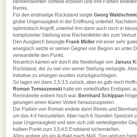
nennenswerten Vorteile erzielen und ihre Partien endete
Remis.
Für den erstmalige Rückstand sorgte
Georg Waldschmid
grobe Ungenauigkeit in der Eröffnung unterlief. Nachdem
optimistisch Angriff, unterlief ihm dann auch noch in bess
komplizierter Stellung eine Rechenfehler der zum Verlust 
Den Ausgleich besorgte
Frank Müller
mit einer sehr gute
energisch setzte er seinen Gegner von Beginn an unter 
verwandelte den Punkt.
Neuerlich kamen wir durch die Niederlage von
Janusz K
Rückstand, der zu viel von seiner Stellung verlangte. Abe
Initiative zu erlangen wurden zurückgeschlagen.
So lagen wir dann 2,5:3,5 zurück, aber es gab noch Hoffn
Roman Tomaszewski
hatte ein vorteilhaftes Endspiel, 
Remisbreite extrem hoch war.
Bernhard Schippan
hinge
gelungen einen klaren Vorteil herauszuspielen.
Die Partien von Roman endete dann Remis und Bernhard
um das 4:4 herzustellen. Aber nach 6 Stunden Spielzeit un
paar Ungenauigkeit und sein sich zäh verteidigender Ge
halben Punkt zum 3,5:4,5 Endstand sicherstellen.
Alles andere als ein Auftakt mach Maß. Das wird ein har