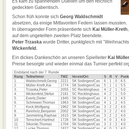
Es kam zu spannenden Duellen um den reichlich
gedeckten Gabentisch.
Schon früh konnte sich
Georg Waldschmidt
absetzen, da einige Mitfavoriten Federn lassen mussten.
In überragender Form präsentierte sich
Kai Müller-Kreth
auf dem ungeteilten zweiten Platz beendete.
Peter Trzaska
wurde Dritter, punktgleich mit "Weihnach
Wickenfeld
.
Ein dickes Dankeschön an unseren Spielleiter
Kai Mülle
Preise besorgte und wieder einmal das Turnier perfekt org
Endstand nach der 7. Runde
Rang
Teilnehmer
TWZ
Verein/Ort
S
R
V
Punk
1.
Waldschmidt,Georg
2221
SK Sodingen/Cas
6
1
0
6.5
2.
Müller-Kreth,Kai
1774
SK Sodingen/Cas
5
1
1
5.5
3.
Trzaska,Peter
2055
SC Recklinghaus
4
2
1
5.0
4.
Wickenfeld,Stefan
2181
SC Recklinghaus
4
2
1
5.0
5.
Evertz,Dieter
1940
SK Sodingen/Cas
4
1
2
4.5
6.
Schriewer,Thomas
1963
SK Sodingen/Cas
4
1
2
4.5
7.
Kock,Wolfgang
1962
SK Sodingen/Cas
3
2
2
4.0
8.
Reinholz,Benjamin
2002
SK Sodingen/Cas
3
2
2
4.0
9.
Janmieling,Raphae
1615
SK Sodingen/Cas
3
2
2
4.0
10.
Tenschert,Hartmut
1728
SK Sodingen/Cas
4
0
3
4.0
11.
Sikorski,Thomas
1704
SK Sodingen/Cas
3
2
2
4.0
12.
Lucke,Thomas
1827
SK Sodingen/Cas
4
0
3
4.0