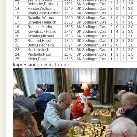
13.
Behnicke,Eckhard
1701
SK Sodingen/Cas
2
3
2
3.5
14.
Förster,Wolfgang
1949
SK Sodingen/Cas
3
0
4
3.0
15.
Wald,Heinz-Gerhar
1536
SK Sodingen/Cas
2
2
3
3.0
16.
Scheibe,Werner
1850
SK Sodingen/Cas
3
0
4
3.0
17.
Scheibe,Heinrich
1333
SK Sodingen/Cas
3
0
4
3.0
18.
Rubach,Martin
1535
SK Sodingen/Cas
3
0
4
3.0
19.
Kowalczyk,Frank
1747
SK Sodingen/Cas
1
4
2
3.0
20.
Schäfer,Michael
1633
SK Sodingen/Cas
2
2
3
3.0
21.
Rubbert,Horst
1395
SK Sodingen/Cas
1
3
3
2.5
22.
Bonk,Friedhelm
1394
SK Sodingen/Cas
2
0
5
2.0
23.
Hochstetter,Kai
1456
SK Sodingen/Cas
1
2
4
2.0
24.
Puchalla,Paul
1176
SK Sodingen/Cas
1
1
5
1.5
25.
Kiefer,Erwin
1525
SK Sodingen/Cas
1
1
3
1.5
Impressionen vom Turnier