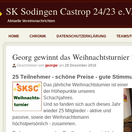
SK Sodingen Castrop 24/23 e.V
Aktuelle Vereinsnachrichten
HOME
CHRONIK
DATENSCHUTZERKLÄRUNG
TEAMS/
Georg gewinnt das Weihnachtsturnier
Geschrieben von
georgw
am
28 Dezember 2016
25 Teilnehmer - schöne Preise - gute Stimm
Das jährliche Weihnachtsturnier ist einer
der Höhepunkte unseres
Schachjahres.
Und so fanden sich auch dieses Jahr
wieder 25 Mitglieder - aktive und
passive, sowie der Weihnachtsmann
höchstpersönlich - zusammen.