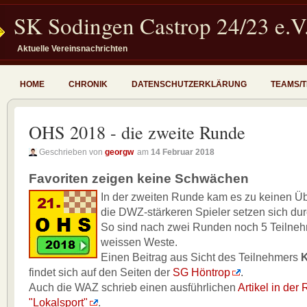
SK Sodingen Castrop 24/23 e.V
Aktuelle Vereinsnachrichten
HOME
CHRONIK
DATENSCHUTZERKLÄRUNG
TEAMS/
OHS 2018 - die zweite Runde
Geschrieben von
georgw
am
14 Februar 2018
Favoriten zeigen keine Schwächen
In der zweiten Runde kam es zu keinen Ü
die DWZ-stärkeren Spieler setzen sich dur
So sind nach zwei Runden noch 5 Teilnehm
weissen Weste.
Einen Beitrag aus Sicht des Teilnehmers
K
findet sich auf den Seiten der
SG Höntrop
.
Auch die WAZ schrieb einen ausführlichen
Artikel in der 
"Lokalsport"
.