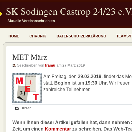
SK Sodingen Castrop 24/23 e.V
Aktuelle Vereinsnachrichten
HOME
CHRONIK
DATENSCHUTZERKLÄRUNG
TEAMS/
MET März
Geschrieben von
framu
am
27 März 2019
Am Freitag, den
29.03.2019,
findet das Mo
statt.
Beginn
ist um
19:30 Uhr
. Wir freuen
zahlreiche Teilnehmer.
Blitzen
Wenn Ihnen dieser Artikel gefallen hat, dann nehmen S
Zeit, um einen
Kommentar
zu schreiben. Das Web-Te