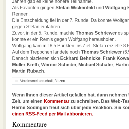
Jahren gab es keine höhere Teilnahme.
Als Favoriten gingen
Stefan Wickenfeld
und
Wolfgang F
Rennen.
Die Entscheidung fiel in der 7. Runde. Da konnte Wolfga
gegen Stefan einfahren.
Zuvor, in der 5. Runde, machte
Thomas Schriewer
es sp
konnte er ein Remis gegen Wolfgang herausholen.
Wolfgang kam mit 8,5 Punkten ins Ziel, Stefan erzielte 8 
Auf dem Treppchen landete noch
Thomas Schriewer
(6,
Danach plazierten sich
Eckhard Behnicke
,
Frank Kowa
Müller-Kreth
,
Werner Scheibe
,
Michael Schäfer
,
Hartm
Martin Rubach
.
Vereinsmeisterschaft
,
Blitzen
Wenn Ihnen dieser Artikel gefallen hat, dann nehmen S
Zeit, um einen
Kommentar
zu schreiben. Das Web-Te
Herne-Sodingen freut sich über jede Reaktion. Sie k
einen RSS-Feed per Mail abbonieren.
Kommentare