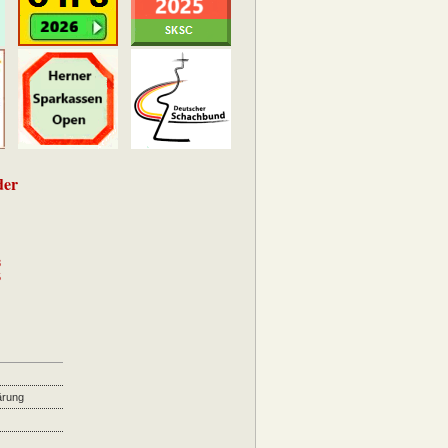
der
8
5
ärung