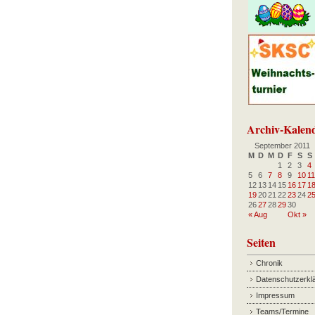
Archiv-Kalen
September 2011
M
D
M
D
F
S
S
1
2
3
4
5
6
7
8
9
10
11
12
13
14
15
16
17
1
19
20
21
22
23
24
2
26
27
28
29
30
« Aug
Okt »
Seiten
Chronik
Datenschutzerkl
Impressum
Teams/Termine