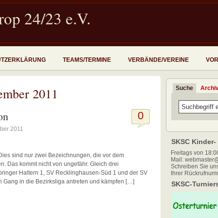
op 24/23 e.V.
UTZERKLÄRUNG
TEAMS/TERMINE
VERBÄNDE/VEREINE
VOR
Suche
Archi
tember 2011
on
0
ber 2011
SKSC Kinder- 
Freitags von 18:00
ies sind nur zwei Bezeichnungen, die vor dem
Mail: webmaster@
en. Das kommt nicht von ungefähr. Gleich drei
Schreiben Sie uns
ringer Haltern 1, SV Recklinghausen-Süd 1 und der SV
Ihrer Rückrufnum
n Gang in die Bezirksliga antreten und kämpfen […]
SKSC-Turniers