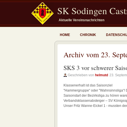
SK Sodingen Castr
Aktuelle Vereinsnachrichten
HOME
CHRONIK
DATENSCH
Archiv vom 23. Sep
SKS 3 vor schwerer Sais
Geschrieben von
helmutd
23. Septem
Klassenerhalt ist das Saisonziel
"Hammergruppe“ oder "Wahnsinnsliga“! D
Saisonstart der Bezirksliga zu hören war
Verbandsklassenabsteiger – SV Königssp
Unser Fritz Wanne-Eickel 1 - mussten de