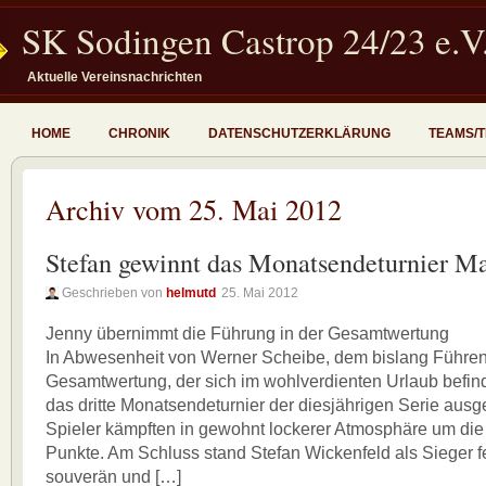
SK Sodingen Castrop 24/23 e.V
Aktuelle Vereinsnachrichten
HOME
CHRONIK
DATENSCHUTZERKLÄRUNG
TEAMS/
Archiv vom 25. Mai 2012
Stefan gewinnt das Monatsendeturnier M
Geschrieben von
helmutd
25. Mai 2012
Jenny übernimmt die Führung in der Gesamtwertung
In Abwesenheit von Werner Scheibe, dem bislang Führen
Gesamtwertung, der sich im wohlverdienten Urlaub befin
das dritte Monatsendeturnier der diesjährigen Serie aus
Spieler kämpften in gewohnt lockerer Atmosphäre um di
Punkte. Am Schluss stand Stefan Wickenfeld als Sieger fe
souverän und […]