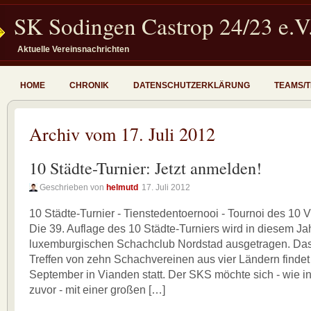
SK Sodingen Castrop 24/23 e.V
Aktuelle Vereinsnachrichten
HOME
CHRONIK
DATENSCHUTZERKLÄRUNG
TEAMS/
Archiv vom 17. Juli 2012
10 Städte-Turnier: Jetzt anmelden!
Geschrieben von
helmutd
17. Juli 2012
10 Städte-Turnier - Tienstedentoernooi - Tournoi des 10 V
Die 39. Auflage des 10 Städte-Turniers wird in diesem J
luxemburgischen Schachclub Nordstad ausgetragen. Das t
Treffen von zehn Schachvereinen aus vier Ländern findet
September in Vianden statt. Der SKS möchte sich - wie i
zuvor - mit einer großen […]