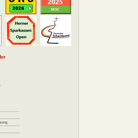
der
4
1
8
ärung