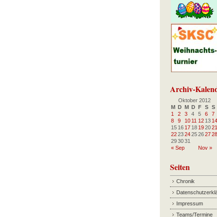
Archiv-Kalen
Oktober 2012
M
D
M
D
F
S
S
1
2
3
4
5
6
7
8
9
10
11
12
13
1
15
16
17
18
19
20
2
22
23
24
25
26
27
2
29
30
31
« Sep
Nov »
Seiten
Chronik
Datenschutzerkl
Impressum
Teams/Termine