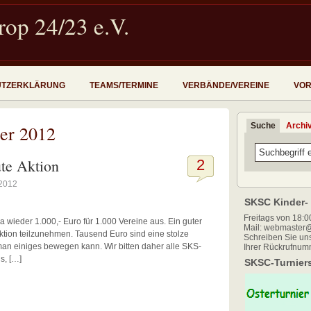
op 24/23 e.V.
UTZERKLÄRUNG
TEAMS/TERMINE
VERBÄNDE/VEREINE
VOR
Suche
Archi
er 2012
ute Aktion
2
 2012
SKSC Kinder- 
Freitags von 18:00
a wieder 1.000,- Euro für 1.000 Vereine aus. Ein guter
Mail: webmaster@
Aktion teilzunehmen. Tausend Euro sind eine stolze
Schreiben Sie uns
an einiges bewegen kann. Wir bitten daher alle SKS-
Ihrer Rückrufnum
s, […]
SKSC-Turniers