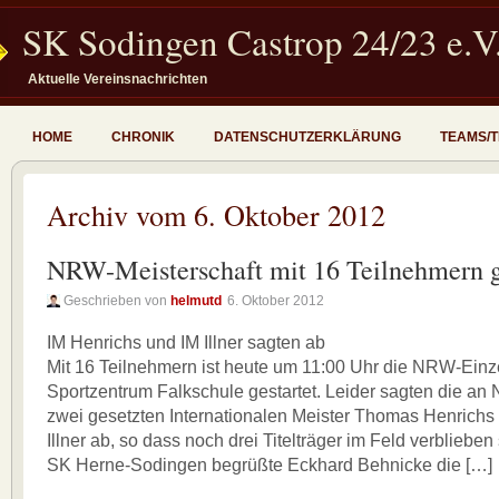
SK Sodingen Castrop 24/23 e.V
Aktuelle Vereinsnachrichten
HOME
CHRONIK
DATENSCHUTZERKLÄRUNG
TEAMS/
Archiv vom 6. Oktober 2012
NRW-Meisterschaft mit 16 Teilnehmern g
Geschrieben von
helmutd
6. Oktober 2012
IM Henrichs und IM Illner sagten ab
Mit 16 Teilnehmern ist heute um 11:00 Uhr die NRW-Einz
Sportzentrum Falkschule gestartet. Leider sagten die a
zwei gesetzten Internationalen Meister Thomas Henrichs
Illner ab, so dass noch drei Titelträger im Feld verblieben
SK Herne-Sodingen begrüßte Eckhard Behnicke die […]