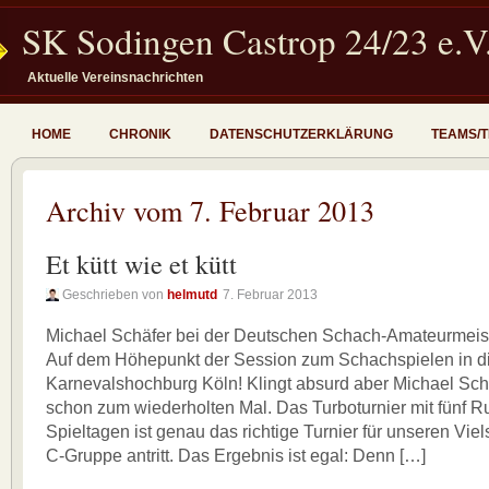
SK Sodingen Castrop 24/23 e.V
Aktuelle Vereinsnachrichten
HOME
CHRONIK
DATENSCHUTZERKLÄRUNG
TEAMS/
Archiv vom 7. Februar 2013
Et kütt wie et kütt
Geschrieben von
helmutd
7. Februar 2013
Michael Schäfer bei der Deutschen Schach-Amateurmeiste
Auf dem Höhepunkt der Session zum Schachspielen in d
Karnevalshochburg Köln! Klingt absurd aber Michael Sch
schon zum wiederholten Mal. Das Turboturnier mit fünf R
Spieltagen ist genau das richtige Turnier für unseren Viels
C-Gruppe antritt. Das Ergebnis ist egal: Denn […]