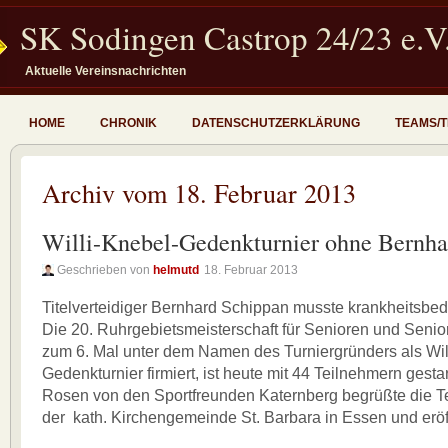
SK Sodingen Castrop 24/23 e.V
Aktuelle Vereinsnachrichten
HOME
CHRONIK
DATENSCHUTZERKLÄRUNG
TEAMS/
Archiv vom 18. Februar 2013
Willi-Knebel-Gedenkturnier ohne Bernha
Geschrieben von
helmutd
18. Februar 2013
Titelverteidiger Bernhard Schippan musste krankheitsbe
Die 20. Ruhrgebietsmeisterschaft für Senioren und Senior
zum 6. Mal unter dem Namen des Turniergründers als Wil
Gedenkturnier firmiert, ist heute mit 44 Teilnehmern gestar
Rosen von den Sportfreunden Katernberg begrüßte die T
der kath. Kirchengemeinde St. Barbara in Essen und eröf