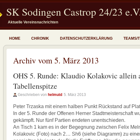
SK Sodingen Castrop 24/23 e.V
Aktuelle Vereinsnachrichten
HOME
CHRONIK
DATENSCHUTZERKLÄRUNG
TEAMS/
Archiv vom 5. März 2013
OHS 5. Runde: Klaudio Kolakovic allein 
Tabellenspitze
Geschrieben von
helmutd
5. März 2013
Peter Trzaska mit einem halben Punkt Rückstand auf Plat
In der 5. Runde der Offenen Herner Stadtmeisterschaft wu
gekämpft. Nur fünf Partien endeten unentschieden.
An Tisch 1 kam es in der Begegnung zwischen Felix Mel
Kolakovic (Foto) nach 2… Sh6 (siehe Diagramm) zu einer