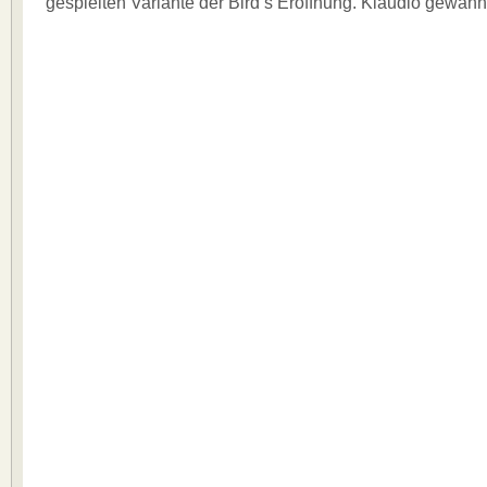
gespielten Variante der Bird’s Eröffnung. Klaudio gewann