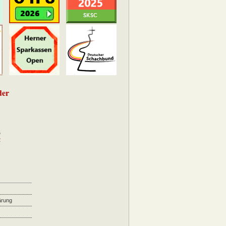
der
5
2
ärung