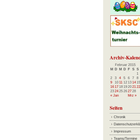
Archiv-Kalen
Februar 2015
M
D
M
D
F
S
S
1
2
3
4
5
6
7
8
9
10
11
12
13
14
1
16
17
18
19
20
21
2
23
24
25
26
27
28
« Jan
Mrz »
Seiten
Chronik
Datenschutzerkl
Impressum
Teams/Termine