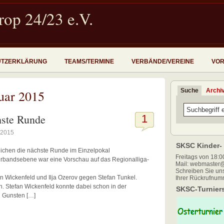
op 24/23 e.V.
UTZERKLÄRUNG
TEAMS/TERMINE
VERBÄNDE/VEREINE
VOR
Suche
Archi
uar 2015
hste Runde
1
 2015
SKSC Kinder- 
eichen die nächste Runde im Einzelpokal
Freitags von 18:00
rbandsebene war eine Vorschau auf das Regionalliga-
Mail: webmaster@
Schreiben Sie uns
n Wickenfeld und Ilja Ozerov gegen Stefan Tunkel.
Ihrer Rückrufnum
h. Stefan Wickenfeld konnte dabei schon in der
SKSC-Turniers
n Gunsten […]