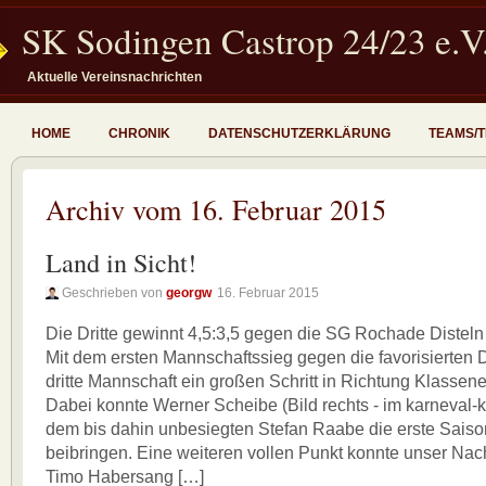
SK Sodingen Castrop 24/23 e.V
Aktuelle Vereinsnachrichten
HOME
CHRONIK
DATENSCHUTZERKLÄRUNG
TEAMS/
Archiv vom 16. Februar 2015
Land in Sicht!
Geschrieben von
georgw
16. Februar 2015
Die Dritte gewinnt 4,5:3,5 gegen die SG Rochade Disteln
Mit dem ersten Mannschaftssieg gegen die favorisierten D
dritte Mannschaft ein großen Schritt in Richtung Klassen
Dabei konnte Werner Scheibe (Bild rechts - im karneval-k
dem bis dahin unbesiegten Stefan Raabe die erste Sais
beibringen. Eine weiteren vollen Punkt konnte unser Na
Timo Habersang […]