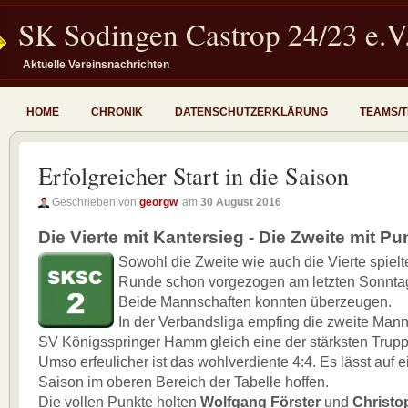
SK Sodingen Castrop 24/23 e.V
Aktuelle Vereinsnachrichten
HOME
CHRONIK
DATENSCHUTZERKLÄRUNG
TEAMS/
Erfolgreicher Start in die Saison
Geschrieben von
georgw
am
30 August 2016
Die Vierte mit Kantersieg - Die Zweite mit Pu
Sowohl die Zweite wie auch die Vierte spielte
Runde schon vorgezogen am letzten Sonnta
Beide Mannschaften konnten überzeugen.
In der Verbandsliga empfing die zweite Mann
SV Königsspringer Hamm gleich eine der stärksten Trupp
Umso erfeulicher ist das wohlverdiente 4:4. Es lässt auf e
Saison im oberen Bereich der Tabelle hoffen.
Die vollen Punkte holten
Wolfgang Förster
und
Christo