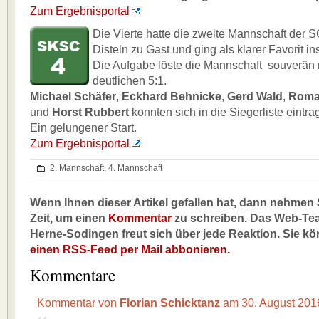
Zum Ergebnisportal
Die Vi
erte hatte die zweite Mannschaft der
Disteln zu Gast und ging als klarer Favorit i
Die Aufgabe löste die Mannschaft souverän 
deutlichen 5:1.
Michael Schäfer
,
Eckhard Behnicke
,
Gerd Wald
,
Roma
und
Horst Rubbert
konnten sich in die Siegerliste eintra
Ein gelungener Start.
Zum Ergebnisportal
2. Mannschaft
,
4. Mannschaft
Wenn Ihnen dieser Artikel gefallen hat, dann nehmen S
Zeit, um einen
Kommentar
zu schreiben. Das Web-Te
Herne-Sodingen freut sich über jede Reaktion. Sie k
einen RSS-Feed per Mail abbonieren.
Kommentare
Kommentar von
Florian Schicktanz
am 30. August 20