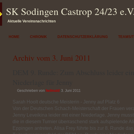
SK Sodingen Castrop 24/23 e.V
Aktuelle Vereinsnachrichten
HOME
CHRONIK
DATENSCHUTZERKLÄRUNG
TEAMS/
Archiv vom 3. Juni 2011
DEM 9. Runde: Zum Abschluss leider ei
Niederlage für Jenny
Geschrieben von
helmutd
3. Juni 2011
Sarah Hoolt deutsche Meisterin - Jenny auf Platz 6
Von der Deutschen Schach-Meisterschaft der Frauen ver
Jenny Leveikina leider mit einer Niederlage. Jenny muss
die in diesem Turnier überraschend stark aufspielende A
Eppingen antreten. Alisa Frey führte bis zur 8. Runde das