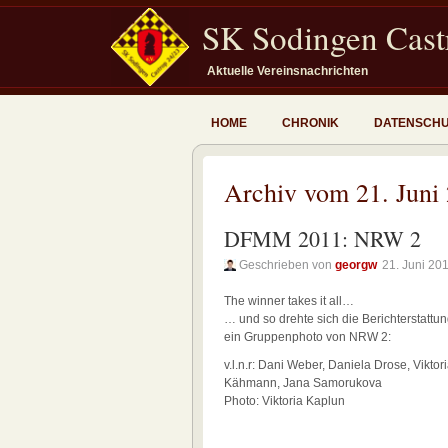
SK Sodingen Castr
Aktuelle Vereinsnachrichten
HOME
CHRONIK
DATENSCH
Archiv vom 21. Juni
DFMM 2011: NRW 2
Geschrieben von
georgw
21. Juni 20
The winner takes it all…
… und so drehte sich die Berichterstattu
ein Gruppenphoto von NRW 2:
v.l.n.r: Dani Weber, Daniela Drose, Vikto
Kähmann, Jana Samorukova
Photo: Viktoria Kaplun