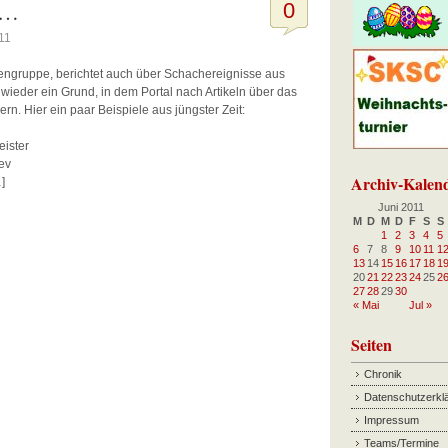
t…
0
11
gruppe, berichtet auch über Schachereignisse aus
wieder ein Grund, in dem Portal nach Artikeln über das
. Hier ein paar Beispiele aus jüngster Zeit:
ister
ev
Archiv-Kalen
]
Juni 2011
M
D
M
D
F
S
S
1
2
3
4
5
6
7
8
9
10
11
1
13
14
15
16
17
18
1
20
21
22
23
24
25
2
27
28
29
30
« Mai
Jul »
Seiten
Chronik
Datenschutzerkl
Impressum
Teams/Termine