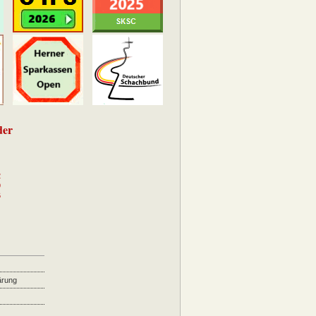
der
2
9
6
ärung