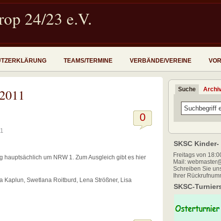
op 24/23 e.V.
UTZERKLÄRUNG
TEAMS/TERMINE
VERBÄNDE/VEREINE
VOR
Suche
Archi
 2011
0
11
SKSC Kinder- 
Freitags von 18:00
ng hauptsächlich um NRW 1. Zum Ausgleich gibt es hier
Mail: webmaster@
Schreiben Sie uns
Ihrer Rückrufnum
ria Kaplun, Swetlana Roitburd, Lena Strößner, Lisa
SKSC-Turniers