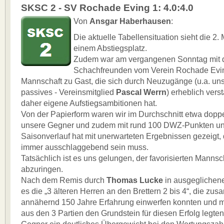
SKSC 2 - SV Rochade Eving 1: 4.0:4.0
Von
Ansgar Haberhausen
:
Die aktuelle Tabellensituation sieht die 2
einem Abstiegsplatz.
Zudem war am vergangenen Sonntag mit 
Schachfreunden vom Verein Rochade Evin
Mannschaft zu Gast, die sich durch Neuzugänge (u.a. unse
passives - Vereinsmitglied
Pascal Werrn
) erheblich vers
daher eigene Aufstiegsambitionen hat.
Von der Papierform waren wir im Durchschnitt etwa doppel
unsere Gegner und zudem mit rund 100 DWZ-Punkten un
Saisonverlauf hat mit unerwarteten Ergebnissen gezeigt, 
immer ausschlaggebend sein muss.
Tatsächlich ist es uns gelungen, der favorisierten Mannsch
abzuringen.
Nach dem Remis durch
Thomas Lucke
in ausgeglichene
es die „3 älteren Herren an den Brettern 2 bis 4“, die z
annähernd 150 Jahre Erfahrung einwerfen konnten und m
aus den 3 Partien den Grundstein für diesen Erfolg legten