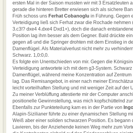
ersten Mal in der Saison mussten wir mit 3 Ersatzleuten a
gerade die hinteren Bretter erwiesen sich als sichere Ban
Früh schoss uns
Ferhat Cobanoglu
in Führung. Gegen 
Verteidigung ließ sich Ferhat zwar die Rochade nehmen 
3.c3!? dxe4 4.dxe4 Dxd1+), doch die danach entstanden
Position lag ihm besser als dem Gegner. Bald drückte ein
gegen a6 und die Springer drohten mit dem Einstieg in 
Damenflügel. Als Materialverlust nicht mehr zu verhindern 
Schwarz. 1,0:0,0.
Es folgte ein Unentschieden von mir. Gegen die Königsi
Verteidigung antwortete ich mit dem g3-System. Schwarz 
Damenflügel, während meine Konzentration auf Zentrum 
lag. Das Remisangebot, in einer nach meiner Einschätzu
leicht vorteilhaften Stellung und mit weniger Zeit auf der 
Zu meiner Verblüffung attestierte mir der Computer ansch
positionelle Gewinnstellung, was mich kopfschüttelnd zurü
Ebenfalls zur Punkteteilung kam es in der Partie von
Ing
Alapin-Sizilianer führte zu einer dynamischen Stellung m
Weiß aber einer soliden schwarzen Position. Es begann 
Lavieren, bis der Anziehende keinen Weg mehr zum Vorte