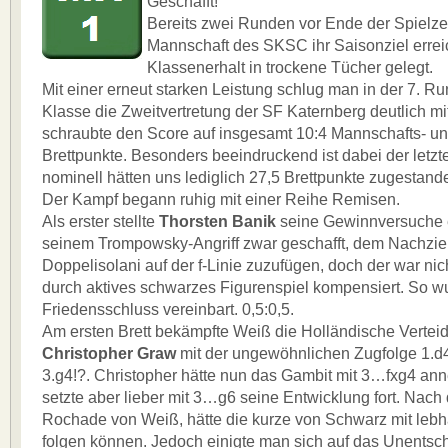
Geschafft!
Bereits zwei Runden vor Ende der Spielzeit
Mannschaft des SKSC ihr Saisonziel errei
Klassenerhalt in trockene Tücher gelegt.
Mit einer erneut starken Leistung schlug man in der 7. 
Klasse die Zweitvertretung der SF Katernberg deutlich mi
schraubte den Score auf insgesamt 10:4 Mannschafts- un
Brettpunkte. Besonders beeindruckend ist dabei der letzt
nominell hätten uns lediglich 27,5 Brettpunkte zugestand
Der Kampf begann ruhig mit einer Reihe Remisen.
Als erster stellte
Thorsten Banik
seine Gewinnversuche ei
seinem Trompowsky-Angriff zwar geschafft, dem Nachzi
Doppelisolani auf der f-Linie zuzufügen, doch der war nic
durch aktives schwarzes Figurenspiel kompensiert. So w
Friedensschluss vereinbart. 0,5:0,5.
Am ersten Brett bekämpfte Weiß die Holländische Vertei
Christopher Graw
mit der ungewöhnlichen Zugfolge 1.d4
3.g4!?. Christopher hätte nun das Gambit mit 3…fxg4 a
setzte aber lieber mit 3…g6 seine Entwicklung fort. Nach
Rochade von Weiß, hätte die kurze von Schwarz mit lebh
folgen können. Jedoch einigte man sich auf das Unentsch