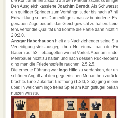
die Kontrahenten alsbald auf den Friedensschluss einigten
Den Ausgleich kassierte
Joachim Berndt
. Als Schwarzs
ein quirliger Springer zum Verhängnis, der bis nach a7 hü
Entwicklung seines Damenflügels massiv behinderte. Es h
genauen Züge bedurft, das Gleichgewicht zu halten. Leide
fehl, verlor die Qualität und konnte die Partie dann nicht 
2,0:2,0.
Ansgar Haberhausen
hielt als Nachziehender seine Sl
Verteidigung stets ausgeglichen. Nur einmal, nach der E
Bauern auf h2, liebäugelten wir mit Vorteil. Aber am Ende
Mehrbauer nicht zu halten und nach dessen Rückerober
ging man die Friedenspfeife rauchen. 2,5:2,5.
Die erneute Führung war
Ingo Hille
zu verdanken, der un
schönen Angriff auf den gegnerischen Monarchen zurück 
brachte. Eine Zukertort-Eröffnung (1.Sf3, 2.b3) ging in e
über, in welchem Ingo freies Spiel am Königsflügel beka
nutzen wusste.