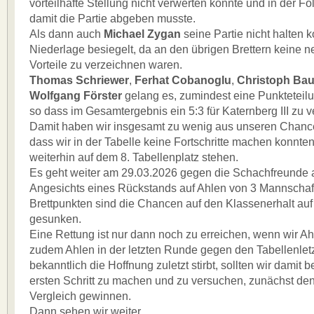
vorteilhafte Stellung nicht verwerten konnte und in der Fo
damit die Partie abgeben musste.
Als dann auch
Michael Zygan
seine Partie nicht halten k
Niederlage besiegelt, da an den übrigen Brettern keine
Vorteile zu verzeichnen waren.
Thomas Schriewer
,
Ferhat Cobanoglu
,
Christoph Bau
Wolfgang Förster
gelang es, zumindest eine Punkteteilu
so dass im Gesamtergebnis ein 5:3 für Katernberg III zu 
Damit haben wir insgesamt zu wenig aus unseren Chanc
dass wir in der Tabelle keine Fortschritte machen konnte
weiterhin auf dem 8. Tabellenplatz stehen.
Es geht weiter am 29.03.2026 gegen die Schachfreunde 
Angesichts eines Rückstands auf Ahlen von 3 Mannschaf
Brettpunkten sind die Chancen auf den Klassenerhalt au
gesunken.
Eine Rettung ist nur dann noch zu erreichen, wenn wir A
zudem Ahlen in der letzten Runde gegen den Tabellenletzt
bekanntlich die Hoffnung zuletzt stirbt, sollten wir damit 
ersten Schritt zu machen und zu versuchen, zunächst den
Vergleich gewinnen.
Dann sehen wir weiter.