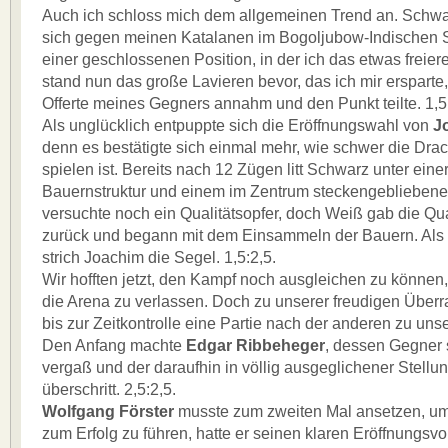
Auch ich schloss mich dem allgemeinen Trend an. Schwar
sich gegen meinen Katalanen im Bogoljubow-Indischen St
einer geschlossenen Position, in der ich das etwas freiere
stand nun das große Lavieren bevor, das ich mir ersparte,
Offerte meines Gegners annahm und den Punkt teilte. 1,5:
Als unglücklich entpuppte sich die Eröffnungswahl von
J
denn es bestätigte sich einmal mehr, wie schwer die Dra
spielen ist. Bereits nach 12 Zügen litt Schwarz unter einer
Bauernstruktur und einem im Zentrum steckengeblieben
versuchte noch ein Qualitätsopfer, doch Weiß gab die Qua
zurück und begann mit dem Einsammeln der Bauern. Als de
strich Joachim die Segel. 1,5:2,5.
Wir hofften jetzt, den Kampf noch ausgleichen zu können
die Arena zu verlassen. Doch zu unserer freudigen Über
bis zur Zeitkontrolle eine Partie nach der anderen zu un
Den Anfang machte
Edgar Ribbeheger
, dessen Gegner s
vergaß und der daraufhin in völlig ausgeglichener Stellu
überschritt. 2,5:2,5.
Wolfgang Förster
musste zum zweiten Mal ansetzen, um
zum Erfolg zu führen, hatte er seinen klaren Eröffnungsvo