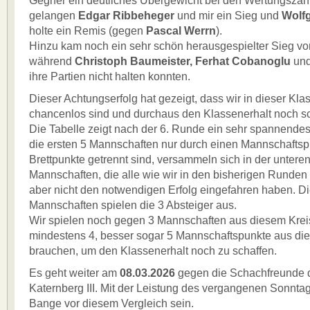
Gegner ein deutliches Übergewicht bei den Wertungszah
gelangen
Edgar Ribbeheger
und mir ein Sieg und
Wolf
holte ein Remis (gegen
Pascal Werrn
).
Hinzu kam noch ein sehr schön herausgespielter Sieg vo
während
Christoph Baumeister,
Ferhat Cobanoglu
un
ihre Partien nicht halten konnten.
Dieser Achtungserfolg hat gezeigt, dass wir in dieser Klas
chancenlos sind und durchaus den Klassenerhalt noch s
Die Tabelle zeigt nach der 6. Runde ein sehr spannende
die ersten 5 Mannschaften nur durch einen Mannschaftsp
Brettpunkte getrennt sind, versammeln sich in der untere
Mannschaften, die alle wie wir in den bisherigen Runden 
aber nicht den notwendigen Erfolg eingefahren haben. D
Mannschaften spielen die 3 Absteiger aus.
Wir spielen noch gegen 3 Mannschaften aus diesem Krei
mindestens 4, besser sogar 5 Mannschaftspunkte aus di
brauchen, um den Klassenerhalt noch zu schaffen.
Es geht weiter am
08.03.2026
gegen die Schachfreunde 
Katernberg III. Mit der Leistung des vergangenen Sonnta
Bange vor diesem Vergleich sein.