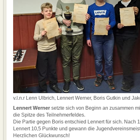
v.l.n.r Lenn Ulbrich, Lennert Werner, Boris Gutkin und Ja
Lennert Werner
setzte sich von Beginn an zusammen m
die Spitze des Teilnehmerfeldes.
Die Partie gegen Boris entschied Lennert für sich. Nach 
Lennert 10,5 Punkte und gewann die Jugendvereinsmeist
Herzlichen Glückwunsch!