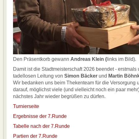
Den Präsentkorb gewann
Andreas Klein (
links im Bild).
Damit ist die Stadtmeisterschaft 2026 beendet - erstmals 
tadellosen Leitung von
Simon Bäcker
und
Martin Böhn
Wir bedanken uns beim Thekenteam für die Versorgung u
darauf, möglichst viele (und vielleicht noch ein paar meh
nächstes Jahr wieder begrüßen zu dürfen.
Turnierseite
Ergebnisse der 7.Runde
Tabelle nach der 7.Runde
Partien der 7.Runde