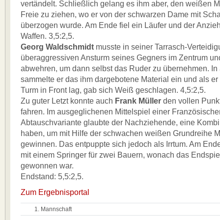
vertändelt. Schließlich gelang es ihm aber, den weißen 
Freie zu ziehen, wo er von der schwarzen Dame mit Sc
überzogen wurde. Am Ende fiel ein Läufer und der Anzieh
Waffen. 3,5:2,5.
Georg Waldschmidt
musste in seiner Tarrasch-Verteidi
überaggressiven Ansturm seines Gegners im Zentrum un
abwehren, um dann selbst das Ruder zu übernehmen. In 
sammelte er das ihm dargebotene Material ein und als e
Turm in Front lag, gab sich Weiß geschlagen. 4,5:2,5.
Zu guter Letzt konnte auch
Frank Müller
den vollen Punk
fahren. Im ausgeglichenen Mittelspiel einer Französische
Abtauschvariante glaubte der Nachziehende, eine Kombi
haben, um mit Hilfe der schwachen weißen Grundreihe Ma
gewinnen. Das entpuppte sich jedoch als Irrtum. Am Ende
mit einem Springer für zwei Bauern, wonach das Endspiel
gewonnen war.
Endstand: 5,5:2,5.
Zum Ergebnisportal
1. Mannschaft